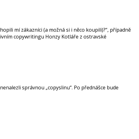
pili mí zákazníci (a možná si i něco koupili)?“, případně
tivním copywritingu Honzy Kotláře z ostravské
enalezli správnou „copyslinu“. Po přednášce bude