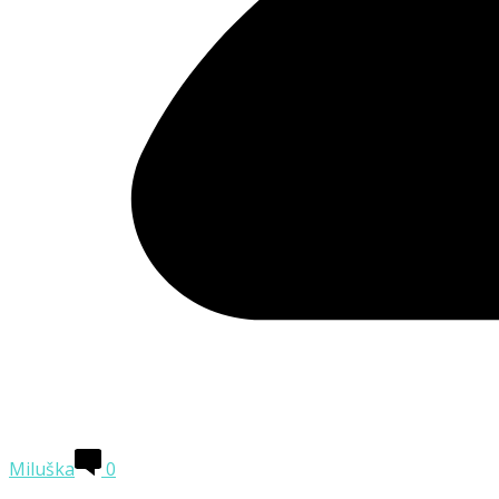
Miluška
0