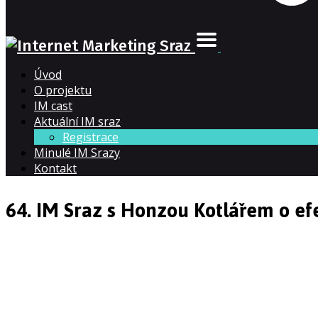
Úvod
O projektu
IM cast
Aktuální IM sraz
Registrace
Minulé IM Srazy
Kontakt
64. IM Sraz s Honzou Kotlářem o e