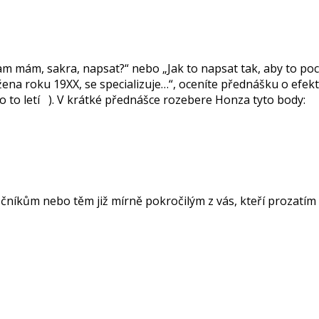
m mám, sakra, napsat?“ nebo „Jak to napsat tak, aby to pocho
žena roku 19XX, se specializuje…“, oceníte přednášku o efek
to to letí ). V krátké přednášce rozebere Honza tyto body:
ům nebo těm již mírně pokročilým z vás, kteří prozatím n