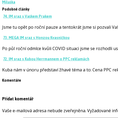
Miluška
Podobné články
74. IM sraz s Vaškem Prakem
Jsme tu opět po roční pauze a tentokrát jsme si pozvali V
73. MEGA IM sraz s Honzou Kvasničkou
Po půl roční odmlce kvůli COVID situaci jsme se rozhodli u
72. IM sraz s Kubou Herrmannem o PPC reklamách
Kuba nám v únoru představí žhavé téma a to: Cena PPC re
Komentáře
Přidat komentář
Vaše e-mailová adresa nebude zveřejněna.
Vyžadované inf