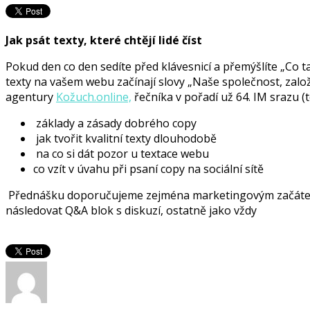
Jak psát texty, které chtějí lidé číst
Pokud den co den sedíte před klávesnicí a přemýšlíte „Co ta
texty na vašem webu začínají slovy „Naše společnost, zalo
agentury
Kožuch.online,
řečníka v pořadí už 64. IM srazu (
základy a zásady dobrého copy
jak tvořit kvalitní texty dlouhodobě
na co si dát pozor u textace webu
co vzít v úvahu při psaní copy na sociální sítě
Přednášku doporučujeme zejména marketingovým začátečník
následovat Q&A blok s diskuzí, ostatně jako vždy