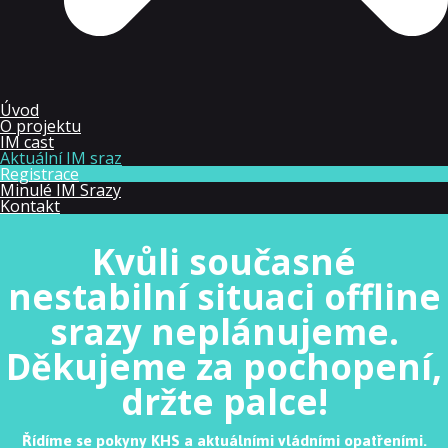
Úvod
O projektu
IM cast
Aktuální IM sraz
Registrace
Minulé IM Srazy
Kontakt
Kvůli současné
nestabilní situaci offline
srazy neplánujeme.
Děkujeme za pochopení,
držte palce!
Řídíme se pokyny KHS a aktuálními vládními opatřeními.