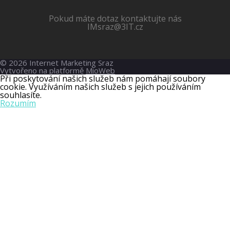
Pokud máte dotaz kontaktujte nás
IMsraz@3IT.cz
© 2026 Internet Marketing Sraz
Vytvořeno na platformě
MioWeb
Při poskytování našich služeb nám pomáhají soubory
cookie. Využíváním našich služeb s jejich používáním
souhlasíte.
Rozumím