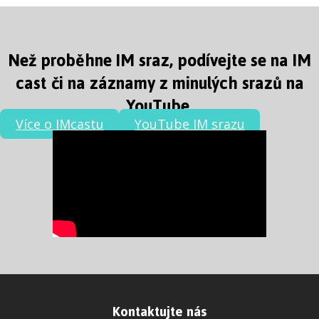
Než proběhne IM sraz, podívejte se na IM
cast či na záznamy z minulých srazů na
YouTube.
Více o IMcastu
YouTube IM srazu
Kontaktujte nás