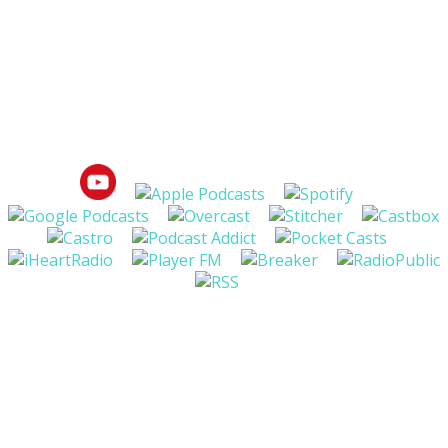
IMcast
IM cast má jeden hlavní cíl:
Šířit informace z
praxe tvorby a řízení e-shopů.
IM cast je dostupný na plaftormách: