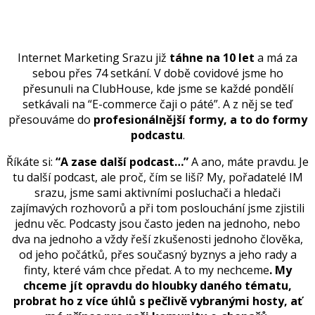
Internet Marketing Srazu již
táhne na 10 let
a má za
sebou přes 74 setkání. V době covidové jsme ho
přesunuli na ClubHouse, kde jsme se každé pondělí
setkávali na “E-commerce čaji o páté”. A z něj se teď
přesouváme do
profesionálnější formy, a to do formy
podcastu
.
Říkáte si:
“A zase další podcast…”
A ano, máte pravdu. Je
tu další podcast, ale proč, čím se liší? My, pořadatelé IM
srazu, jsme sami aktivními posluchači a hledači
zajímavých rozhovorů a při tom poslouchání jsme zjistili
jednu věc. Podcasty jsou často jeden na jednoho, nebo
dva na jednoho a vždy řeší zkušenosti jednoho člověka,
od jeho počátků, přes současný byznys a jeho rady a
finty, které vám chce předat. A to my nechceme
. My
chceme jít opravdu do hloubky daného tématu,
probrat ho z více úhlů s pečlivě vybranými hosty, ať