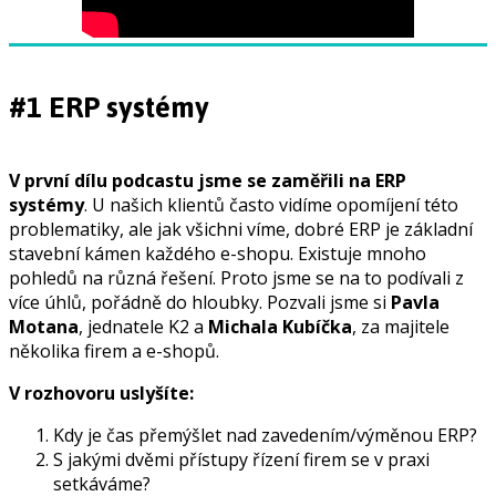
#1 ERP systémy
V první dílu podcastu jsme se zaměřili na ERP
systémy
. U našich klientů často vidíme opomíjení této
problematiky, ale jak všichni víme, dobré ERP je základní
stavební kámen každého e-shopu. Existuje mnoho
pohledů na různá řešení. Proto jsme se na to podívali z
více úhlů, pořádně do hloubky. Pozvali jsme si
Pavla
Motana
, jednatele K2 a
Michala Kubíčka
, za majitele
několika firem a e-shopů.
V rozhovoru uslyšíte:
Kdy je čas přemýšlet nad zavedením/výměnou ERP?
S jakými dvěmi přístupy řízení firem se v praxi
setkáváme?